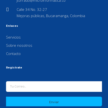
jtorrado@microinformatica.co
Calle 34 No. 32-27
Mejoras públicas, Bucaramanga, Colombia
Enlaces
Servicios
Sobre nosotros
Contacto
Regístrate