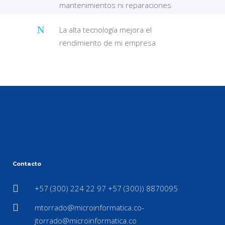
mantenimientos ni reparaciones
La alta tecnología mejora el
rendimiento de mi empresa
Contacto
+57 (300) 224 22 97 +57 (300)) 8870095
mtorrado@microinformatica.co-
jtorrado@microinformatica.co