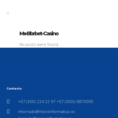
Mx-Bbrbet-Casino
No posts were found.
Contacto
+57 (300) 224 22 97 +57 (300)) 8870095
mtorrado@microinformatica.co-