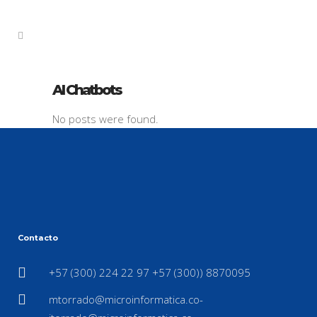
AI Chatbots
No posts were found.
Contacto
+57 (300) 224 22 97 +57 (300)) 8870095
mtorrado@microinformatica.co-