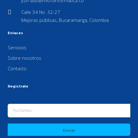
jtorrado@microinformatica.co
Calle 34 No. 32-27
Mejoras públicas, Bucaramanga, Colombia
Enlaces
Servicios
Sobre nosotros
Contacto
Regístrate