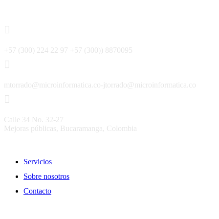
Contacto
+57 (300) 224 22 97 +57 (300)) 8870095
mtorrado@microinformatica.co-jtorrado@microinformatica.co
Calle 34 No. 32-27
Mejoras públicas, Bucaramanga, Colombia
Enlaces
Servicios
Sobre nosotros
Contacto
Regístrate